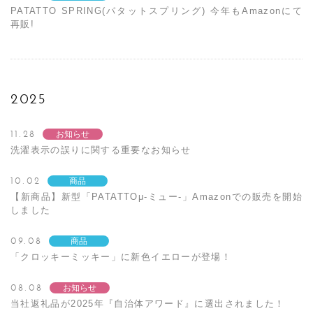
PATATTO SPRING(パタットスプリング) 今年もAmazonにて
再販!
2025
11.28
お知らせ
洗濯表示の誤りに関する重要なお知らせ
10.02
商品
【新商品】新型「PATATTOμ-ミュー-」Amazonでの販売を開始
しました
09.08
商品
「クロッキーミッキー」に新色イエローが登場！
08.08
お知らせ
当社返礼品が2025年『自治体アワード』に選出されました！