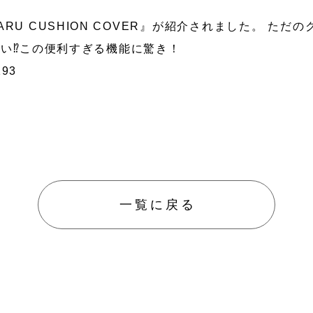
OMARU CUSHION COVER』が紹介されました。 た
防災／
い⁉この便利すぎる機能に驚き！
グッズ
ペット
防護用
193
一覧に戻る