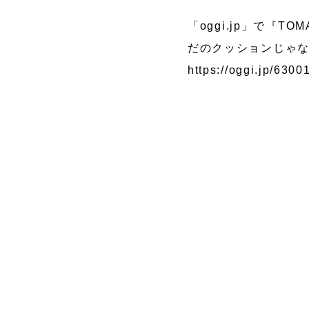
「oggi.jp」で『T
マッサージャ
だのクッションじゃな
レイン
ー
https://oggi.jp/6300