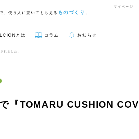
マイページ
ものづくり
で、使う人に驚いてもらえる
。
LCIONとは
コラム
お知らせ
紹介されました。
アウトドア用品
p」で『TOMARU CUSHION C
。
リア
キッチン
文具