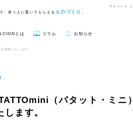
マイページ
ものづくり
で、使う人に驚いてもらえる
。
LCIONとは
コラム
お知らせ
販売を開始いたします。
アウトドア用品
TATTOmini（パタット・ミ
たします。
リア
キッチン
文具