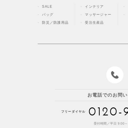
SALE
インテリア
バッグ
マッサージャー
防災／
防護用品
受注生産品
お電話でのお問い
0120-
フリーダイヤル
受付時間／平日 9:00～1