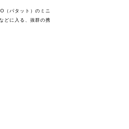
TO（パタット）のミニ
クなどに入る、抜群の携
受注生産品
品