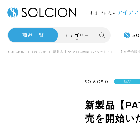
アイデア
これまでにない
商品一覧
カテゴリー
SO
SOLCION
お知らせ
新製品【PATATTOmini（パタット・ミニ）】の予約
2016.02.01
商品
新製品【PA
売を開始い
SALE
インテ