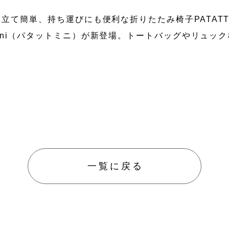
立て簡単、持ち運びにも便利な折りたたみ椅子PATAT
防災／
Omini（パタットミニ）が新登場。トートバッグやリュッ
グッズ
ペット
防護用
一覧に戻る