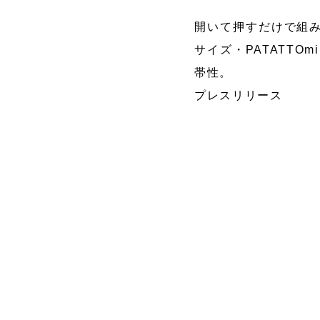
開いて押すだけで組み
マッサージャ
サイズ・PATATT
レイン
ー
帯性。
プレスリリース