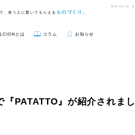
マイページ
ものづくり
で、使う人に驚いてもらえる
。
LCIONとは
コラム
お知らせ
アウトドア用品
で『PATATTO』が紹介されま
リア
キッチン
文具