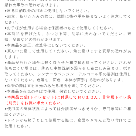
思わぬ事故の恐れがあります。
●座る目的以外の用途に使用しないでください。
●組立、折りたたみの際は、隙間に指や手を挟まないよう注意してく
ださい。
●お子様が使用する場合は保護者のもとで使用してください。
●本商品を投げたり、ぶつける等、乱暴に扱わないでください。破
損、変形などの恐れがあります。
●本商品を加工、改造等はしないでください。
●真ん中に座って使用してください。角に座りますと変形の恐れがあ
ります。
●商品が汚れた場合は軽く湿らせた布で拭き取ってください。汚れが
落ちにくい場合は、薄めた中性洗剤を湿らせた布にしみ込ませ、拭き
取ってください。シンナーやベンジン、アルコール系の溶剤は使用し
ないでください。色落ち、変色、本体が変形する恐れがあります。
●保管の際は直射日光のあたる場所を避けてください。
●本商品を火気のそばで使用、保管しないでください。
●
本商品に袋(トイレセット)は付属しておりません。非常用トイレ袋
（別売）をお買い求めください。
●使用者の身体状況によっては介護者がつきそうか、専門家等にご相
談ください。
●トイレから椅子として使用する際は、座面をきちんと取り付けてご
使用ください。