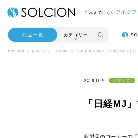
アイデア
これまでにない
商品一覧
カテゴリー
SO
SOLCION
お知らせ
「日経MJ」で『CHOCONT sheet』が紹介されました
2018.11.19
メディア
「日経MJ」
SALE
インテ
新製品のコーナーで「C