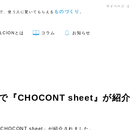
マイページ
ものづくり
で、使う人に驚いてもらえる
。
LCIONとは
コラム
お知らせ
アウトドア用品
で『CHOCONT sheet』が
リア
キッチン
文具
HOCONT sheet」が紹介されました。