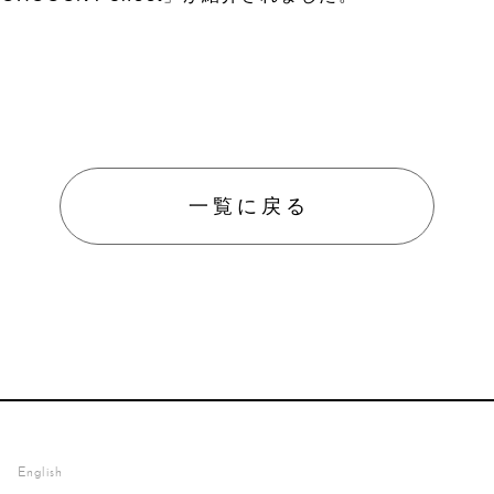
防災／
グッズ
ペット
防護用
一覧に戻る
English