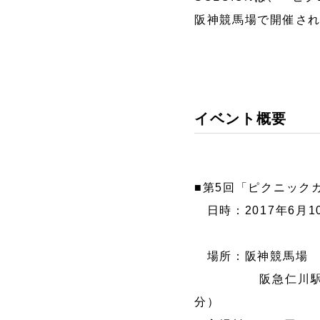
阪神競馬場で開催さ
マッサージャ
レイン
ー
イベント概要
■第5回「ピクニック
日時：2017年6月10日
11日(日)1
場所：阪神競馬場 〒6
阪急仁川駅下車 北
分）