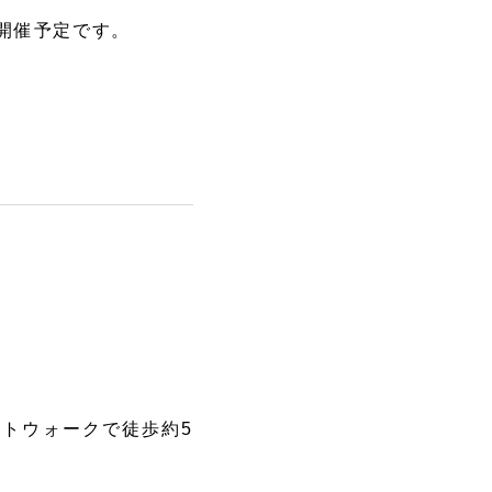
開催予定です。
受注生産品
品
トウォークで徒歩約5