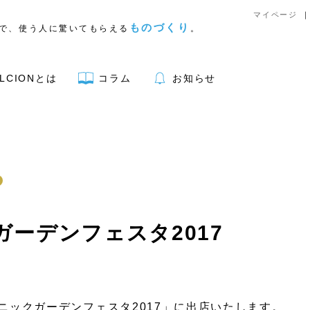
マイページ
ものづくり
で、使う人に驚いてもらえる
。
LCIONとは
コラム
お知らせ
アウトドア用品
ガーデンフェスタ2017
リア
キッチン
文具
クニックガーデンフェスタ2017」に出店いたします。