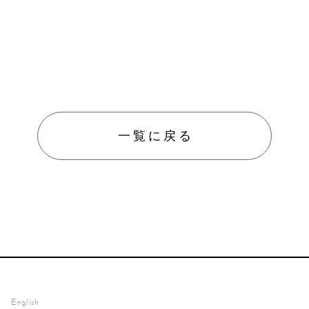
防災／
グッズ
ペット
防護用
一覧に戻る
English