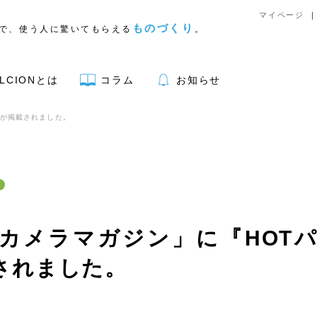
マイページ
ものづくり
で、使う人に驚いてもらえる
。
LCIONとは
コラム
お知らせ
』が掲載されました。
アウトドア用品
カメラマガジン」に『HOT
されました。
リア
キッチン
文具