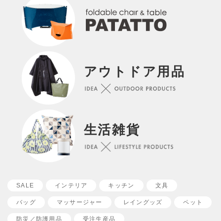
アウトドア用品
生活雑貨
SALE
インテリア
キッチン
文具
バッグ
マッサージャー
レイングッズ
ペット
防災／
防護用品
受注生産品