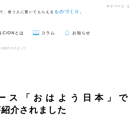
マイページ
ものづくり
で、使う人に驚いてもらえる
。
LCIONとは
コラム
お知らせ
K』が紹介されました
アウトドア用品
ース「おはよう日本」で『
が紹介されました
リア
キッチン
文具