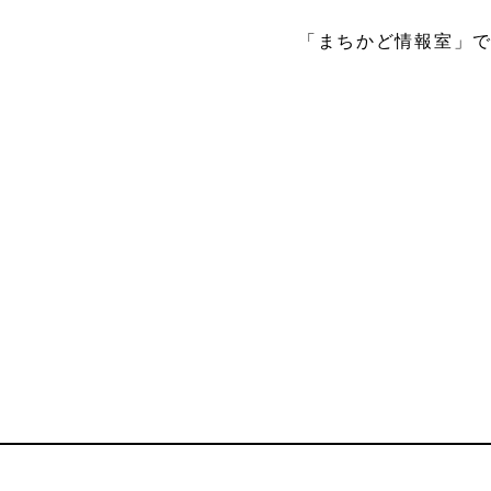
「まちかど情報室」で『
マッサージャ
レイン
ー