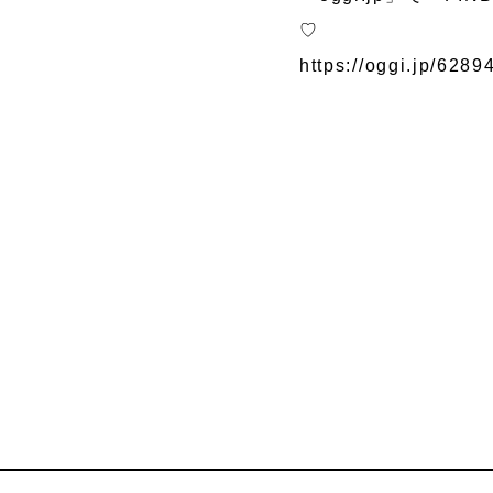
♡
https://oggi.jp/6289
マッサージャ
レイン
ー