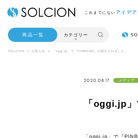
アイデア
これまでにない
商品一覧
カテゴリー
SO
SOLCION
お知らせ
「oggi.jp」で『PINBAND』が紹介されました。
2020.08.17
メディア
「oggi.
SALE
インテ
「oggi.jp」で『