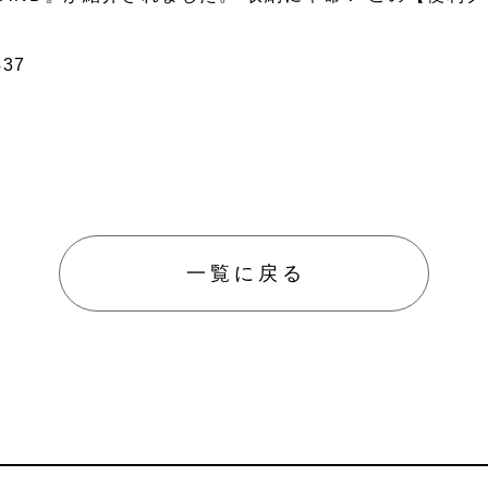
437
防災／
グッズ
ペット
防護用
一覧に戻る