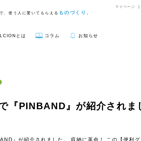
マイページ
ものづくり
で、使う人に驚いてもらえる
。
LCIONとは
コラム
お知らせ
アウトドア用品
jp」で『PINBAND』が紹介され
リア
キッチン
文具
PINBAND』が紹介されました。 収納に革命！ この【便