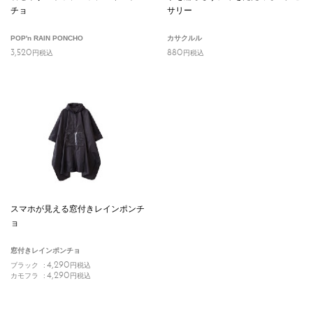
チョ
サリー
POP'n RAIN PONCHO
カサクルル
3,520
880
円
税込
円
税込
スマホが見える窓付きレインポンチ
ョ
窓付きレインポンチョ
4,290
ブラック
円
税込
4,290
カモフラ
円
税込