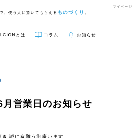
マイページ
ものづくり
で、使う人に驚いてもらえる
。
LCIONとは
コラム
お知らせ
アウトドア用品
 6月営業日のお知らせ
リア
キッチン
文具
頂き 誠に有難う御座います。