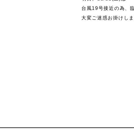
台風19号接近の為、
大変ご迷惑お掛けし
マッサージャ
レイン
ー