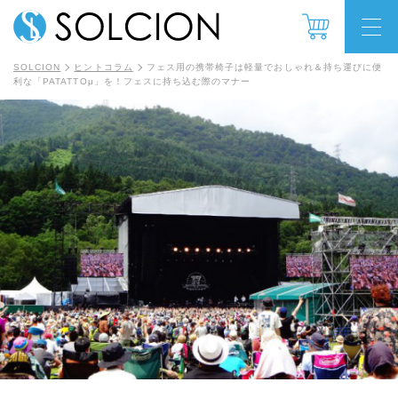
SOLCION
ヒントコラム
フェス用の携帯椅子は軽量でおしゃれ＆持ち運びに便
利な「PATATTOμ」を！フェスに持ち込む際のマナー