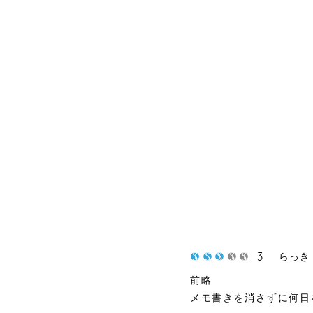
マッサージャ
レイン
ー
3
らっき
前略
メモ書きを消さずに何日