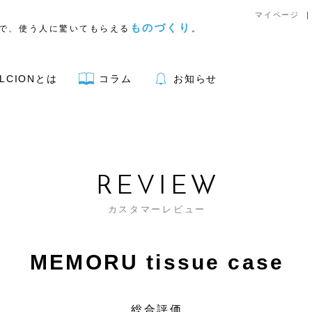
マイページ
ものづくり
で、使う人に驚いてもらえる
。
LCIONとは
コラム
お知らせ
アウトドア用品
REVIEW
カスタマーレビュー
MEMORU tissue case
リア
キッチン
文具
総合評価